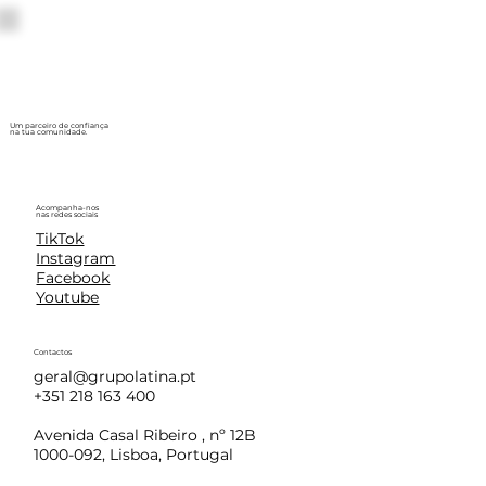
Um parceiro de confiança
na tua comunidade.
Acompanha-nos
nas redes sociais
TikTok
Instagram
Facebook
Youtube
Contactos
geral@grupolatina.pt
+351 218 163 400
Avenida Casal Ribeiro , nº 12B
1000-092, Lisboa, Portugal