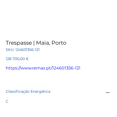
Trespasse | Maia, Porto
SKU
SKU:
124601356-121
124601356-
121
Preço
128 700,00 €
https://www.remax.pt/124601356-121
Classificação Energética
C