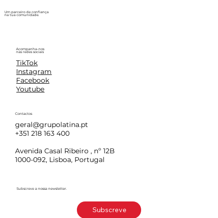
Um parceiro de confiança
na tua comunidade.
Acompanha-nos
nas redes sociais
TikTok
Instagram
Facebook
Youtube
Contactos
geral@grupolatina.pt
+351 218 163 400
Avenida Casal Ribeiro , nº 12B
1000-092, Lisboa, Portugal
Subscreve a nossa newsletter.
Subscreve