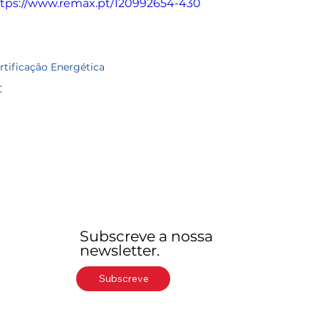
tps://www.remax.pt/120992654-430
rtificação Energética
C
Subscreve a nossa
newsletter.
Subscreve