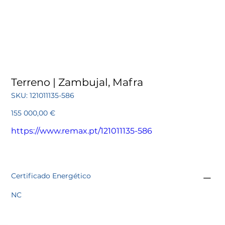
Terreno | Zambujal, Mafra
SKU
SKU:
121011135-586
121011135-
586
Preço
155 000,00 €
https://www.remax.pt/121011135-586
Certificado Energético
NC