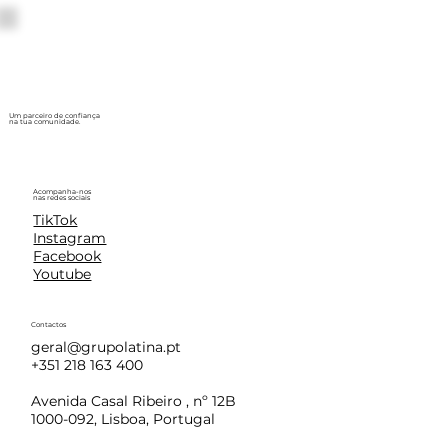
Um parceiro de confiança
na tua comunidade.
Acompanha-nos
nas redes sociais
TikTok
Instagram
Facebook
Youtube
Contactos
geral@grupolatina.pt
+351 218 163 400
Avenida Casal Ribeiro , nº 12B
1000-092, Lisboa, Portugal