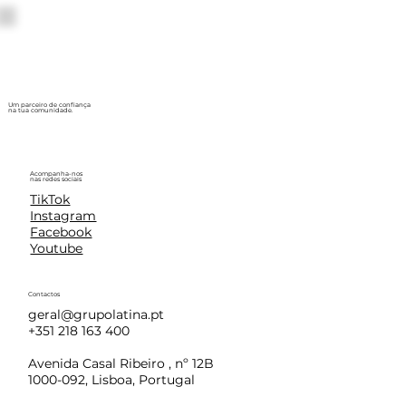
Um parceiro de confiança
na tua comunidade.
Acompanha-nos
nas redes sociais
TikTok
Instagram
Facebook
Youtube
Contactos
geral@grupolatina.pt
+351 218 163 400
Avenida Casal Ribeiro , nº 12B
1000-092, Lisboa, Portugal