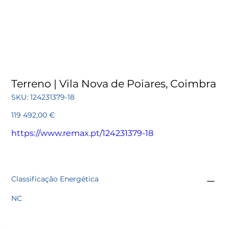
Terreno | Vila Nova de Poiares, Coimbra
SKU
SKU:
124231379-18
124231379-
18
Preço
119 492,00 €
https://www.remax.pt/124231379-18
Classificação Energética
NC