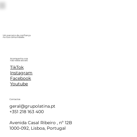
Um parceiro de confiança
na tua comunidade.
Acompanha-nos
nas redes sociais
TikTok
Instagram
Facebook
Youtube
Contactos
geral@grupolatina.pt
+351 218 163 400
Avenida Casal Ribeiro , nº 12B
1000-092, Lisboa, Portugal