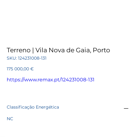
Terreno | Vila Nova de Gaia, Porto
SKU
SKU:
124231008-131
124231008-
131
Preço
175 000,00 €
https://www.remax.pt/124231008-131
Classificação Energética
NC