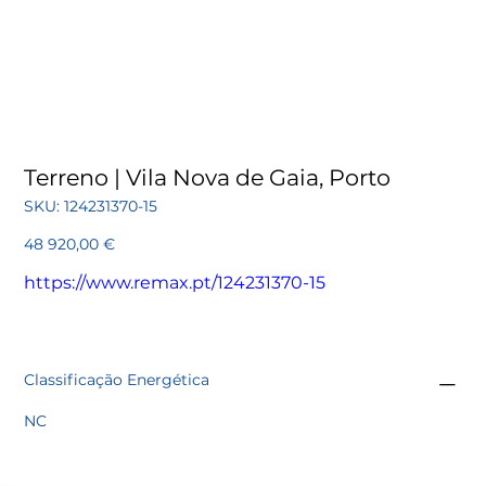
Terreno | Vila Nova de Gaia, Porto
SKU
SKU:
124231370-15
124231370-
15
Preço
48 920,00 €
https://www.remax.pt/124231370-15
Classificação Energética
NC