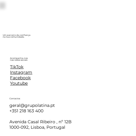
Um parceiro de confiança
na tua comunidade.
Acompanha-nos
nas redes sociais
TikTok
Instagram
Facebook
Youtube
Contactos
geral@grupolatina.pt
+351 218 163 400
Avenida Casal Ribeiro , nº 12B
1000-092, Lisboa, Portugal