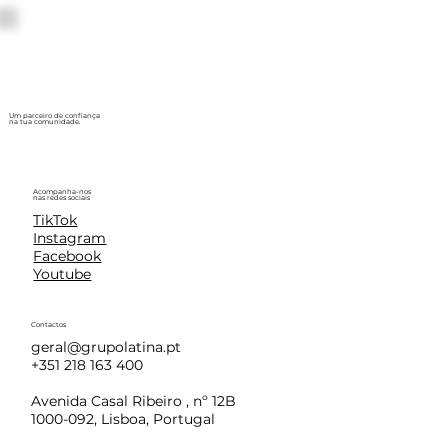
Um parceiro de confiança
na tua comunidade.
Acompanha-nos
nas redes sociais
TikTok
Instagram
Facebook
Youtube
Contactos
geral@grupolatina.pt
+351 218 163 400
Avenida Casal Ribeiro , nº 12B
1000-092, Lisboa, Portugal