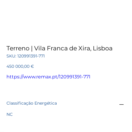
Terreno | Vila Franca de Xira, Lisboa
SKU
SKU:
120991391-771
120991391-
771
Preço
450 000,00 €
https://www.remax.pt/120991391-771
Classificação Energética
NC