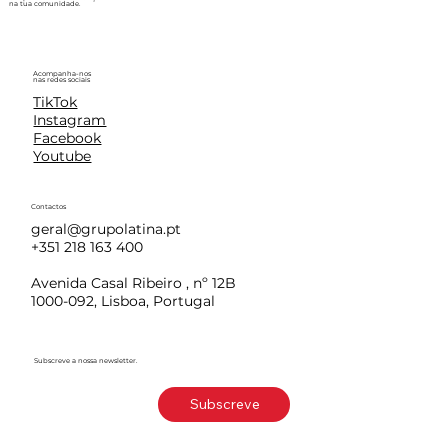
na tua comunidade.
Acompanha-nos
nas redes sociais
TikTok
Instagram
Facebook
Youtube
Contactos
geral@grupolatina.pt
+351 218 163 400
Avenida Casal Ribeiro , nº 12B
1000-092, Lisboa, Portugal
Subscreve a nossa newsletter.
Subscreve