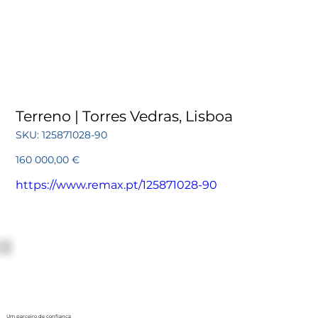
Terreno | Torres Vedras, Lisboa
SKU
SKU:
125871028-90
125871028-
90
Preço
160 000,00 €
https://www.remax.pt/125871028-90
Um parceiro de confiança