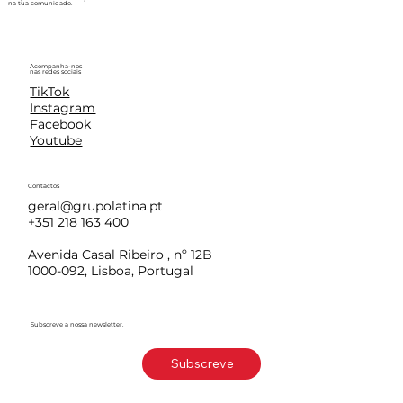
na tua comunidade.
Acompanha-nos
nas redes sociais
TikTok
Instagram
Facebook
Youtube
Contactos
geral@grupolatina.pt
+351 218 163 400
Avenida Casal Ribeiro , nº 12B
1000-092, Lisboa, Portugal
Subscreve a nossa newsletter.
Subscreve