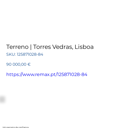
Terreno | Torres Vedras, Lisboa
SKU
SKU:
125871028-84
125871028-
84
Preço
90 000,00 €
https://www.remax.pt/125871028-84
Um parceiro de confiança