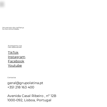
Um parceiro de confiança
na tua comunidade.
Acompanha-nos
nas redes sociais
TikTok
Instagram
Facebook
Youtube
Contactos
geral@grupolatina.pt
+351 218 163 400
Avenida Casal Ribeiro , nº 12B
1000-092, Lisboa, Portugal