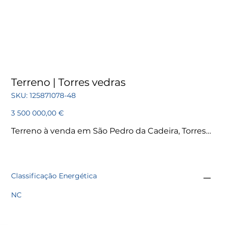
Terreno | Torres vedras
SKU
SKU:
125871078-48
125871078-
48
Preço
3 500 000,00 €
Terreno à venda em São Pedro da Cadeira, Torres
Vedras | RE/MAX Portugal
Classificação Energética
NC