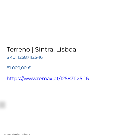
Terreno | Sintra, Lisboa
SKU
SKU:
125871125-16
125871125-
16
Preço
81 000,00 €
https://www.remax.pt/125871125-16
Um parceiro de confiança