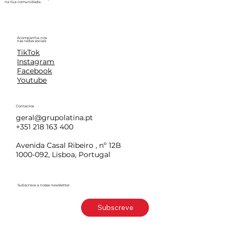
na tua comunidade.
Acompanha-nos
nas redes sociais
TikTok
Instagram
Facebook
Youtube
Contactos
geral@grupolatina.pt
+351 218 163 400
Avenida Casal Ribeiro , nº 12B
1000-092, Lisboa, Portugal
Subscreve a nossa newsletter.
Subscreve