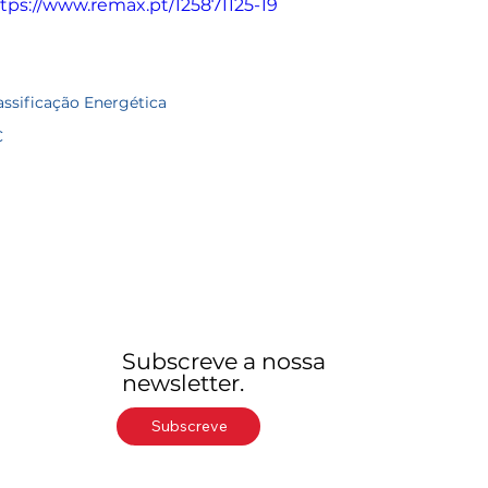
tps://www.remax.pt/125871125-19
assificação Energética
C
Subscreve a nossa
newsletter.
Subscreve