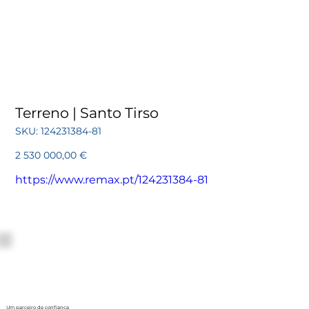
Terreno | Santo Tirso
SKU
SKU:
124231384-81
124231384-
81
Preço
2 530 000,00 €
https://www.remax.pt/124231384-81
Um parceiro de confiança