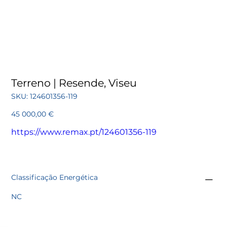
Terreno | Resende, Viseu
SKU
SKU:
124601356-119
124601356-
119
Preço
45 000,00 €
https://www.remax.pt/124601356-119
Classificação Energética
NC