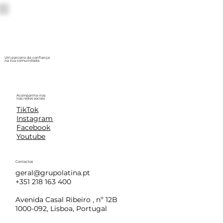
Um parceiro de confiança
na tua comunidade.
Acompanha-nos
nas redes sociais
TikTok
Instagram
Facebook
Youtube
Contactos
geral@grupolatina.pt
+351 218 163 400
Avenida Casal Ribeiro , nº 12B
1000-092, Lisboa, Portugal