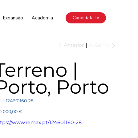
Expansão
Academia
Candidata-te
Anterior
Próximo
Terreno |
Porto, Porto
SKU
U:
124601160-28
124601160-
28
ço
0 000,00 €
tps://www.remax.pt/124601160-28