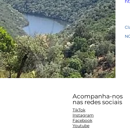
ht
Cl
N
Acompanha-nos
nas redes sociais
TikTok
Instagram
Facebook
Youtube