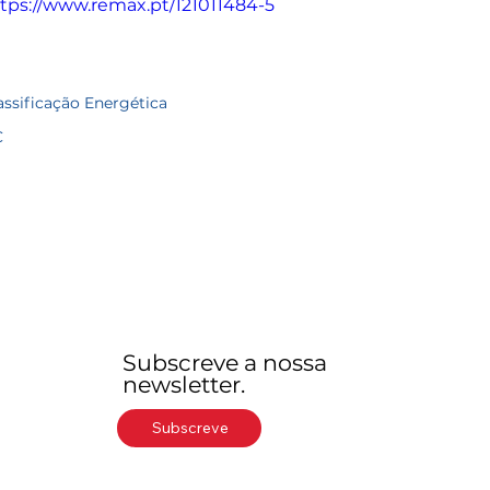
tps://www.remax.pt/121011484-5
assificação Energética
C
Subscreve a nossa
newsletter.
Subscreve