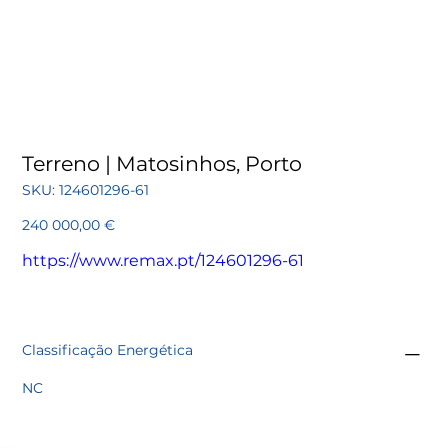
Terreno | Matosinhos, Porto
SKU
SKU:
124601296-61
124601296-
61
Preço
240 000,00 €
https://www.remax.pt/124601296-61
Classificação Energética
NC