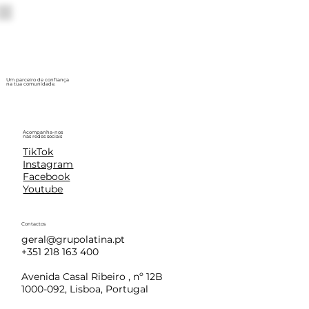
Um parceiro de confiança
na tua comunidade.
Acompanha-nos
nas redes sociais
TikTok
Instagram
Facebook
Youtube
Contactos
geral@grupolatina.pt
+351 218 163 400
Avenida Casal Ribeiro , nº 12B
1000-092, Lisboa, Portugal