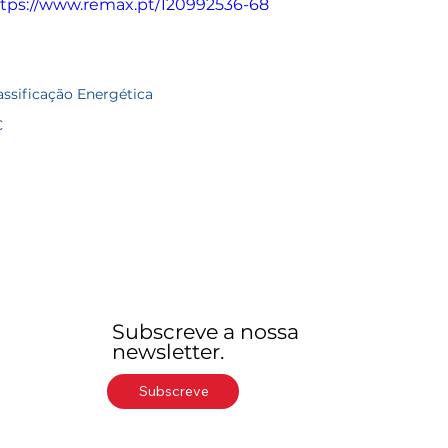
tps://www.remax.pt/120992536-68
assificação Energética
C
Subscreve a nossa
newsletter.
Subscreve