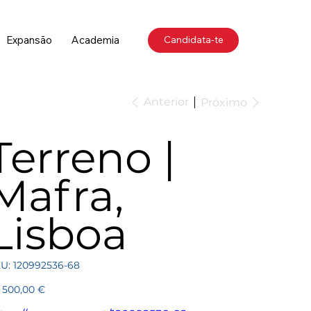
Expansão
Academia
Candidata-te
Anterior
Próximo
Terreno |
Mafra,
Lisboa
SKU
U:
120992536-68
120992536-
68
ço
 500,00 €