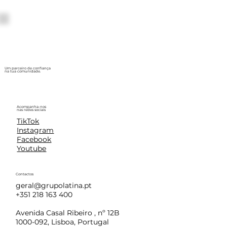
Um parceiro de confiança
na tua comunidade.
Acompanha-nos
nas redes sociais
TikTok
Instagram
Facebook
Youtube
Contactos
geral@grupolatina.pt
+351 218 163 400
Avenida Casal Ribeiro , nº 12B
1000-092, Lisboa, Portugal