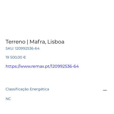
Terreno | Mafra, Lisboa
SKU
SKU:
120992536-64
120992536-
64
Preço
19 500,00 €
https://www.remax.pt/120992536-64
Classificação Energética
NC