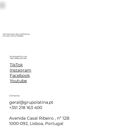
Um parceiro de confiança
na tua comunidade.
Acompanha-nos
nas redes sociais
TikTok
Instagram
Facebook
Youtube
Contactos
geral@grupolatina.pt
+351 218 163 400
Avenida Casal Ribeiro , nº 12B
1000-092, Lisboa, Portugal