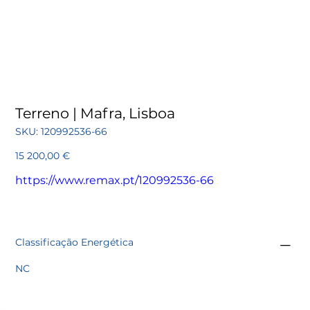
Terreno | Mafra, Lisboa
SKU
SKU:
120992536-66
120992536-
66
Preço
15 200,00 €
https://www.remax.pt/120992536-66
Classificação Energética
NC