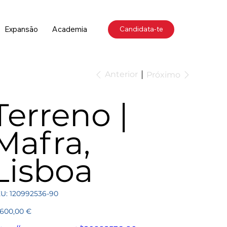
Expansão
Academia
Candidata-te
Anterior
Próximo
Terreno |
Mafra,
Lisboa
SKU
U:
120992536-90
120992536-
90
ço
 600,00 €