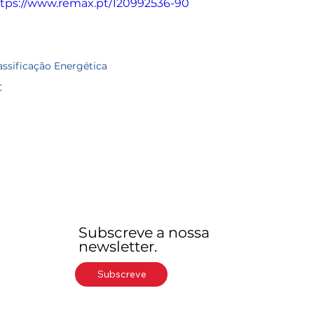
tps://www.remax.pt/120992536-90
assificação Energética
C
Subscreve a nossa
newsletter.
Subscreve