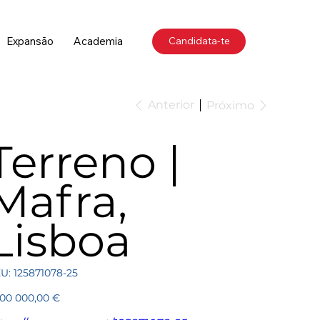
Expansão
Academia
Candidata-te
Anterior
Próximo
Terreno |
Mafra,
Lisboa
SKU
U:
125871078-25
125871078-
25
ço
200 000,00 €