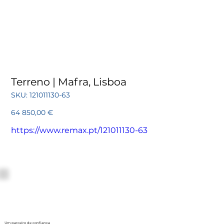
Terreno | Mafra, Lisboa
SKU
SKU:
121011130-63
121011130-
63
Preço
64 850,00 €
https://www.remax.pt/121011130-63
Um parceiro de confiança