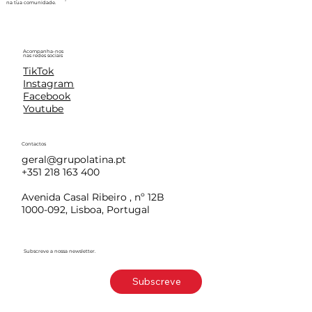
na tua comunidade.
Acompanha-nos
nas redes sociais
TikTok
Instagram
Facebook
Youtube
Contactos
geral@grupolatina.pt
+351 218 163 400
Avenida Casal Ribeiro , nº 12B
1000-092, Lisboa, Portugal
Subscreve a nossa newsletter.
Subscreve