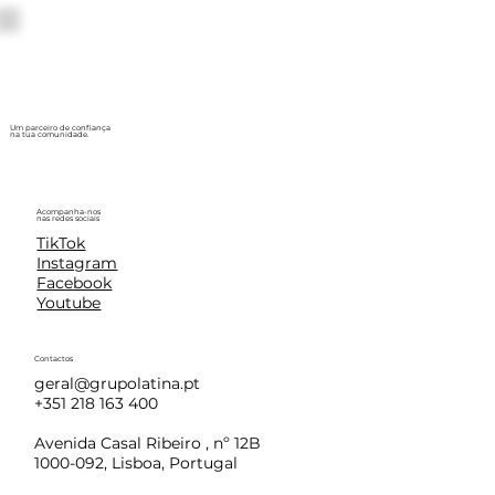
Um parceiro de confiança
na tua comunidade.
Acompanha-nos
nas redes sociais
TikTok
Instagram
Facebook
Youtube
Contactos
geral@grupolatina.pt
+351 218 163 400
Avenida Casal Ribeiro , nº 12B
1000-092, Lisboa, Portugal