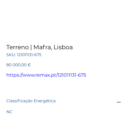
Terreno | Mafra, Lisboa
SKU
SKU:
121011131-675
121011131-
675
Preço
80 000,00 €
https://www.remax.pt/121011131-675
Classificação Energética
NC