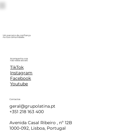
Um parceiro de confiança
na tua comunidade.
Acompanha-nos
nas redes sociais
TikTok
Instagram
Facebook
Youtube
Contactos
geral@grupolatina.pt
+351 218 163 400
Avenida Casal Ribeiro , nº 12B
1000-092, Lisboa, Portugal