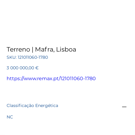
Terreno | Mafra, Lisboa
SKU
SKU:
121011060-1780
121011060-
1780
Preço
3 000 000,00 €
https://www.remax.pt/121011060-1780
Classificação Energética
NC