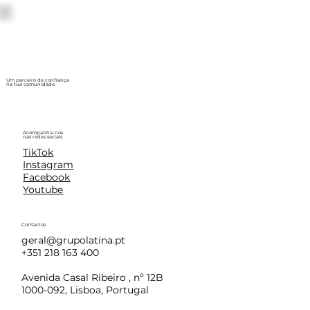
Um parceiro de confiança
na tua comunidade.
Acompanha-nos
nas redes sociais
TikTok
Instagram
Facebook
Youtube
Contactos
geral@grupolatina.pt
+351 218 163 400
Avenida Casal Ribeiro , nº 12B
1000-092, Lisboa, Portugal