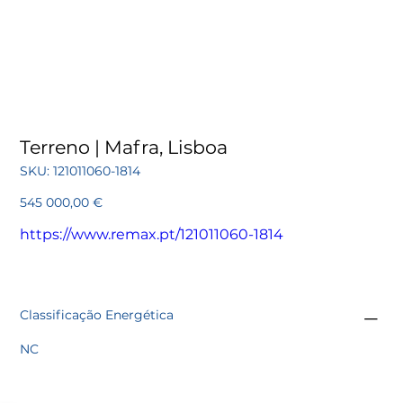
Terreno | Mafra, Lisboa
SKU
SKU:
121011060-1814
121011060-
1814
Preço
545 000,00 €
https://www.remax.pt/121011060-1814
Classificação Energética
NC