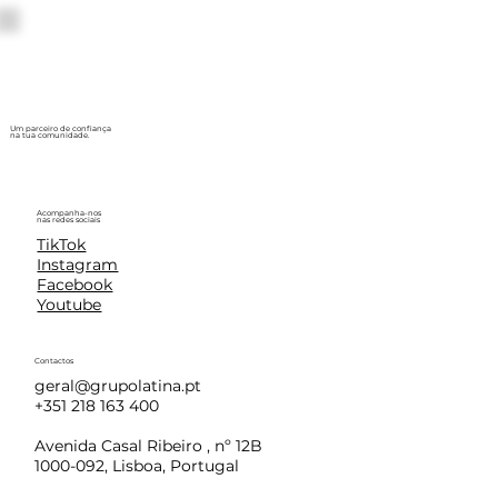
Um parceiro de confiança
na tua comunidade.
Acompanha-nos
nas redes sociais
TikTok
Instagram
Facebook
Youtube
Contactos
geral@grupolatina.pt
+351 218 163 400
Avenida Casal Ribeiro , nº 12B
1000-092, Lisboa, Portugal