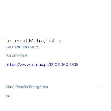
Terreno | Mafra, Lisboa
SKU
SKU:
121011060-1835
121011060-
1835
Preço
150 000,00 €
https://www.remax.pt/121011060-1835
Classificação Energética
NC