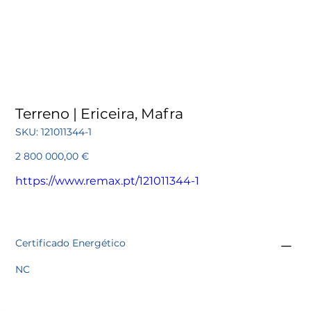
Terreno | Ericeira, Mafra
SKU
SKU:
121011344-1
121011344-
1
Preço
2 800 000,00 €
https://www.remax.pt/121011344-1
Certificado Energético
NC