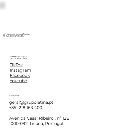
Um parceiro de confiança
na tua comunidade.
Acompanha-nos
nas redes sociais
TikTok
Instagram
Facebook
Youtube
Contactos
geral@grupolatina.pt
+351 218 163 400
Avenida Casal Ribeiro , nº 12B
1000-092, Lisboa, Portugal