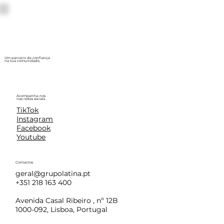
Um parceiro de confiança
na tua comunidade.
Acompanha-nos
nas redes sociais
TikTok
Instagram
Facebook
Youtube
Contactos
geral@grupolatina.pt
+351 218 163 400
Avenida Casal Ribeiro , nº 12B
1000-092, Lisboa, Portugal