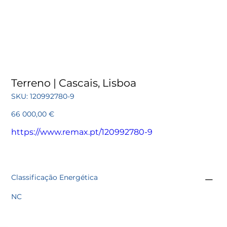
Terreno | Cascais, Lisboa
SKU
SKU:
120992780-9
120992780-
9
Preço
66 000,00 €
https://www.remax.pt/120992780-9
Classificação Energética
NC