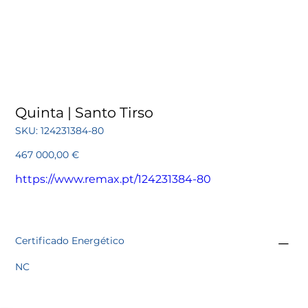
Quinta | Santo Tirso
SKU
SKU:
124231384-80
124231384-
80
Preço
467 000,00 €
https://www.remax.pt/124231384-80
Certificado Energético
NC