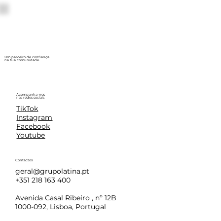
Um parceiro de confiança
na tua comunidade.
Acompanha-nos
nas redes sociais
TikTok
Instagram
Facebook
Youtube
Contactos
geral@grupolatina.pt
+351 218 163 400
Avenida Casal Ribeiro , nº 12B
1000-092, Lisboa, Portugal