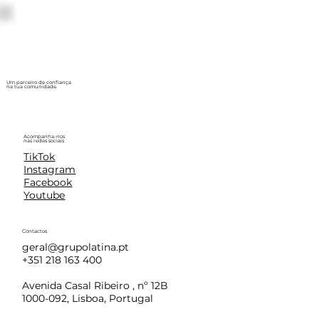
Um parceiro de confiança
na tua comunidade.
Acompanha-nos
nas redes sociais
TikTok
Instagram
Facebook
Youtube
Contactos
geral@grupolatina.pt
+351 218 163 400
Avenida Casal Ribeiro , nº 12B
1000-092, Lisboa, Portugal