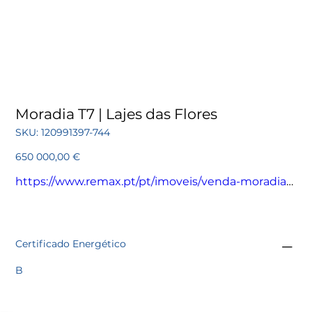
Moradia T7 | Lajes das Flores
SKU
SKU:
120991397-744
120991397-
744
Preço
650 000,00 €
https://www.remax.pt/pt/imoveis/venda-moradia-
t7-lajes-das-flores-fazenda/120991397-744
Certificado Energético
B