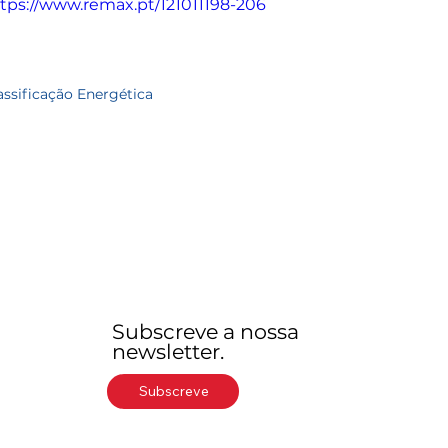
tps://www.remax.pt/121011198-206
assificação Energética
Subscreve a nossa
newsletter.
Subscreve