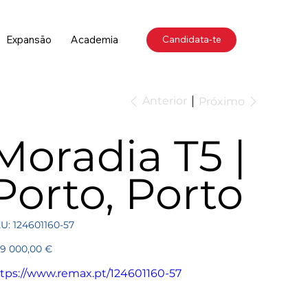
Expansão
Academia
Candidata-te
Anterior
Próximo
Moradia T5 |
Porto, Porto
SKU
U:
124601160-57
124601160-
57
ço
9 000,00 €
tps://www.remax.pt/124601160-57