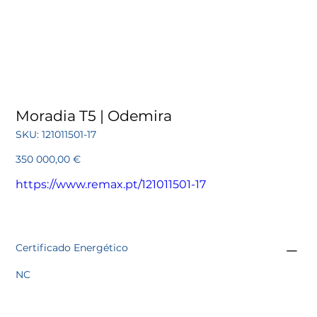
Moradia T5 | Odemira
SKU
SKU:
121011501-17
121011501-
17
Preço
350 000,00 €
https://www.remax.pt/121011501-17
Certificado Energético
NC