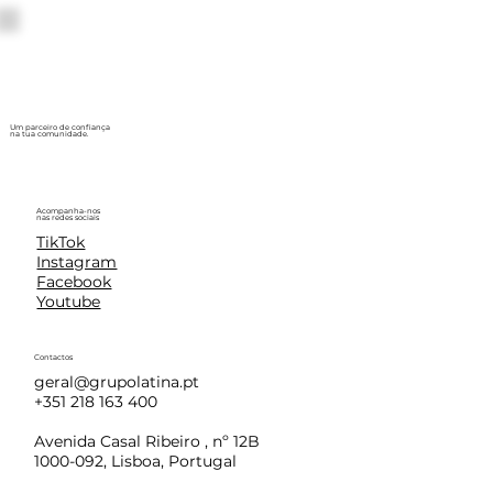
Um parceiro de confiança
na tua comunidade.
Acompanha-nos
nas redes sociais
TikTok
Instagram
Facebook
Youtube
Contactos
geral@grupolatina.pt
+351 218 163 400
Avenida Casal Ribeiro , nº 12B
1000-092, Lisboa, Portugal