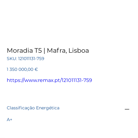
Moradia T5 | Mafra, Lisboa
SKU
SKU:
121011131-759
121011131-
759
Preço
1 350 000,00 €
https://www.remax.pt/121011131-759
Classificação Energética
A+