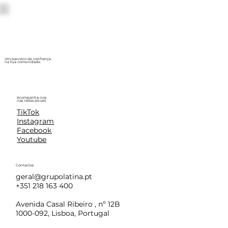
Um parceiro de confiança
na tua comunidade.
Acompanha-nos
nas redes sociais
TikTok
Instagram
Facebook
Youtube
Contactos
geral@grupolatina.pt
+351 218 163 400
Avenida Casal Ribeiro , nº 12B
1000-092, Lisboa, Portugal