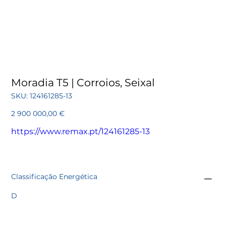
Moradia T5 | Corroios, Seixal
SKU
SKU:
124161285-13
124161285-
13
Preço
2 900 000,00 €
https://www.remax.pt/124161285-13
Classificação Energética
D