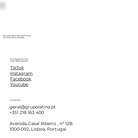
Um parceiro de confiança
na tua comunidade.
Acompanha-nos
nas redes sociais
TikTok
Instagram
Facebook
Youtube
Contactos
geral@grupolatina.pt
+351 218 163 400
Avenida Casal Ribeiro , nº 12B
1000-092, Lisboa, Portugal