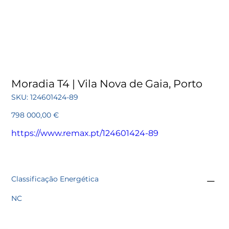
Moradia T4 | Vila Nova de Gaia, Porto
SKU
SKU:
124601424-89
124601424-
89
Preço
798 000,00 €
https://www.remax.pt/124601424-89
Classificação Energética
NC