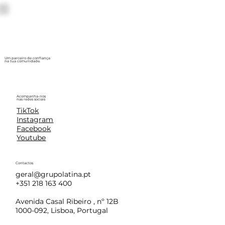
Um parceiro de confiança
na tua comunidade.
Acompanha-nos
nas redes sociais
TikTok
Instagram
Facebook
Youtube
Contactos
geral@grupolatina.pt
+351 218 163 400
Avenida Casal Ribeiro , nº 12B
1000-092, Lisboa, Portugal