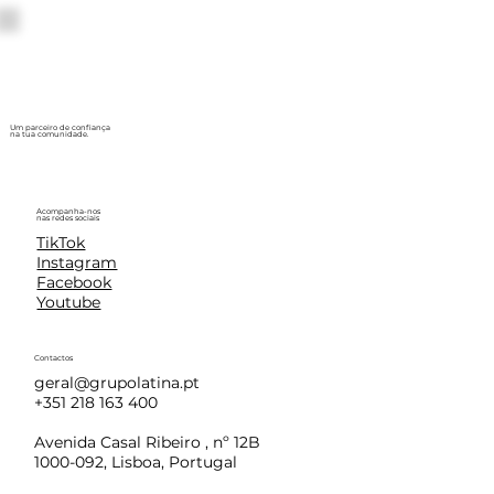
Um parceiro de confiança
na tua comunidade.
Acompanha-nos
nas redes sociais
TikTok
Instagram
Facebook
Youtube
Contactos
geral@grupolatina.pt
+351 218 163 400
Avenida Casal Ribeiro , nº 12B
1000-092, Lisboa, Portugal