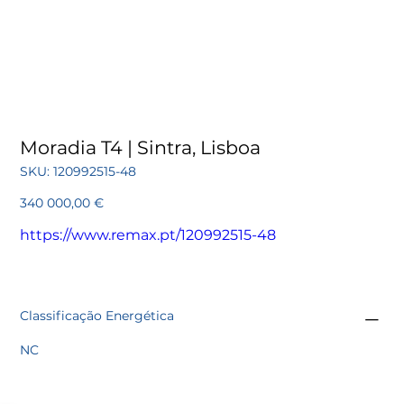
Moradia T4 | Sintra, Lisboa
SKU
SKU:
120992515-48
120992515-
48
Preço
340 000,00 €
https://www.remax.pt/120992515-48
Classificação Energética
NC