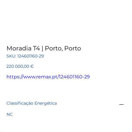
Moradia T4 | Porto, Porto
SKU
SKU:
124601160-29
124601160-
29
Preço
220 000,00 €
https://www.remax.pt/124601160-29
Classificação Energética
NC