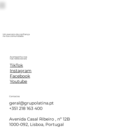
Um parceiro de confiança
na tua comunidade.
Acompanha-nos
nas redes sociais
TikTok
Instagram
Facebook
Youtube
Contactos
geral@grupolatina.pt
+351 218 163 400
Avenida Casal Ribeiro , nº 12B
1000-092, Lisboa, Portugal