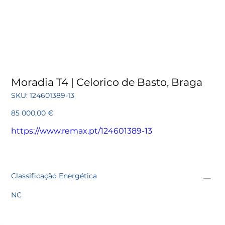
Moradia T4 | Celorico de Basto, Braga
SKU
SKU:
124601389-13
124601389-
13
Preço
85 000,00 €
https://www.remax.pt/124601389-13
Classificação Energética
NC