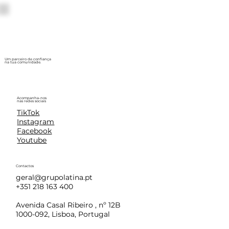
Um parceiro de confiança
na tua comunidade.
Acompanha-nos
nas redes sociais
TikTok
Instagram
Facebook
Youtube
Contactos
geral@grupolatina.pt
+351 218 163 400
Avenida Casal Ribeiro , nº 12B
1000-092, Lisboa, Portugal