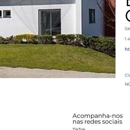
SK
Pre
1 
ht
Cl
N
Acompanha-nos
nas redes sociais
TikTok