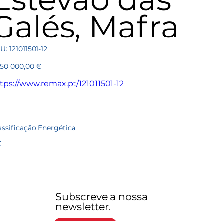
Galés, Mafra
SKU
U:
121011501-12
121011501-
12
ço
450 000,00 €
tps://www.remax.pt/121011501-12
assificação Energética
C
Subscreve a nossa
newsletter.