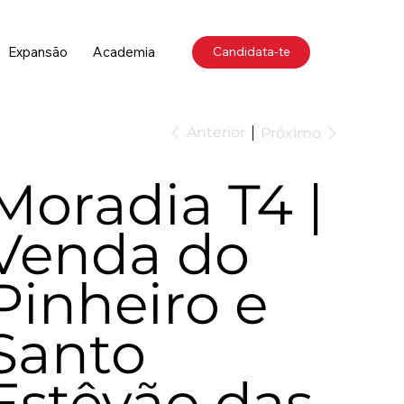
Expansão
Academia
Candidata-te
Anterior
Próximo
Moradia T4 |
Venda do
Pinheiro e
Santo
Estêvão das