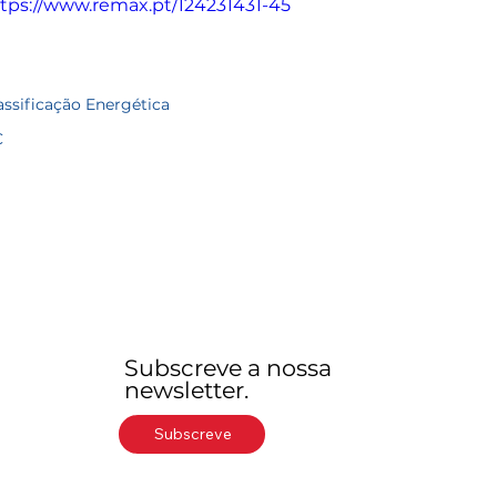
tps://www.remax.pt/124231431-45
assificação Energética
C
Subscreve a nossa
newsletter.
Subscreve