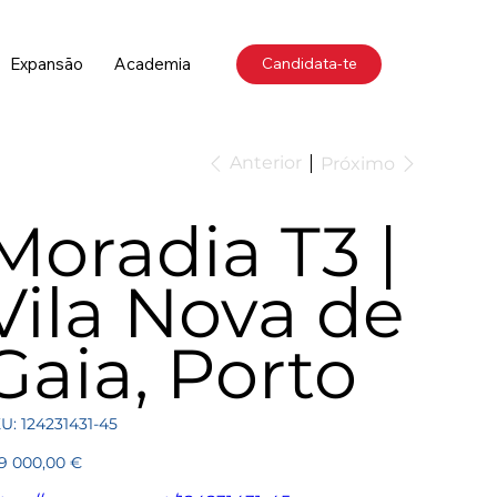
Expansão
Academia
Candidata-te
Anterior
Próximo
Moradia T3 |
Vila Nova de
Gaia, Porto
SKU
U:
124231431-45
124231431-
45
ço
9 000,00 €