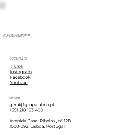
Um parceiro de confiança
na tua comunidade.
Acompanha-nos
nas redes sociais
TikTok
Instagram
Facebook
Youtube
Contactos
geral@grupolatina.pt
+351 218 163 400
Avenida Casal Ribeiro , nº 12B
1000-092, Lisboa, Portugal