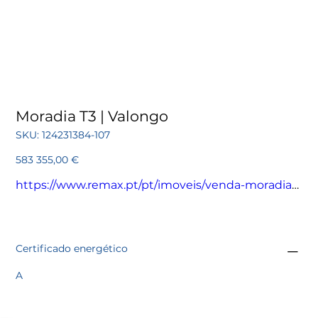
Moradia T3 | Valongo
SKU
SKU:
124231384-107
124231384-
107
Preço
583 355,00 €
https://www.remax.pt/pt/imoveis/venda-moradia-
t3-valongo-valongo/124231384-107
Certificado energético
A