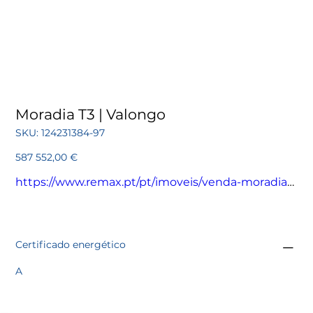
Moradia T3 | Valongo
SKU
SKU:
124231384-97
124231384-
97
Preço
587 552,00 €
https://www.remax.pt/pt/imoveis/venda-moradia-
t3-valongo-valongo/124231384-97
Certificado energético
A