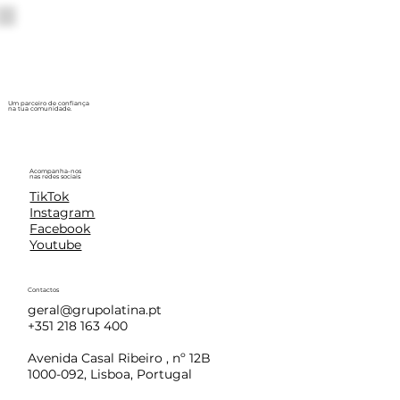
Um parceiro de confiança
na tua comunidade.
Acompanha-nos
nas redes sociais
TikTok
Instagram
Facebook
Youtube
Contactos
geral@grupolatina.pt
+351 218 163 400
Avenida Casal Ribeiro , nº 12B
1000-092, Lisboa, Portugal