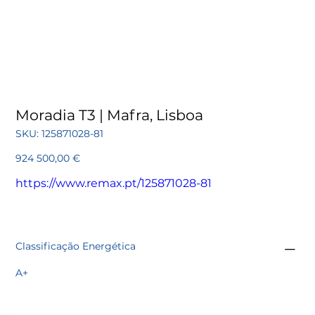
Moradia T3 | Mafra, Lisboa
SKU
SKU:
125871028-81
125871028-
81
Preço
924 500,00 €
https://www.remax.pt/125871028-81
Classificação Energética
A+