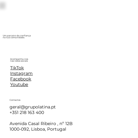
Um parceiro de confiança
na tua comunidade.
Acompanha-nos
nas redes sociais
TikTok
Instagram
Facebook
Youtube
Contactos
geral@grupolatina.pt
+351 218 163 400
Avenida Casal Ribeiro , nº 12B
1000-092, Lisboa, Portugal