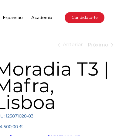
Expansão
Academia
Candidata-te
Anterior
Próximo
Moradia T3 |
Mafra,
Lisboa
SKU
U:
125871028-83
125871028-
83
ço
4 500,00 €