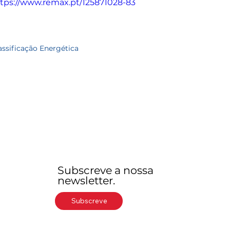
tps://www.remax.pt/125871028-83
assificação Energética
Subscreve a nossa
newsletter.
Subscreve