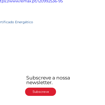
tps://www.remax.pt/120992536-95
rtificado Energético
Subscreve a nossa
newsletter.
Subscreve