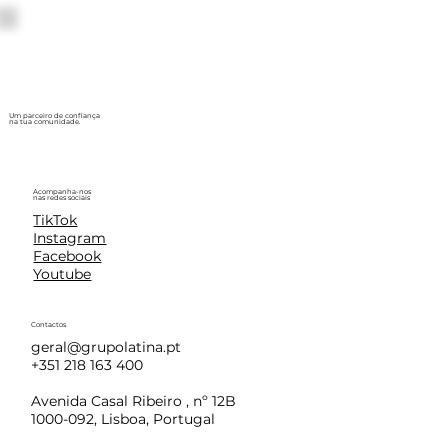
Um parceiro de confiança
na tua comunidade.
Acompanha-nos
nas redes sociais
TikTok
Instagram
Facebook
Youtube
Contactos
geral@grupolatina.pt
+351 218 163 400
Avenida Casal Ribeiro , nº 12B
1000-092, Lisboa, Portugal