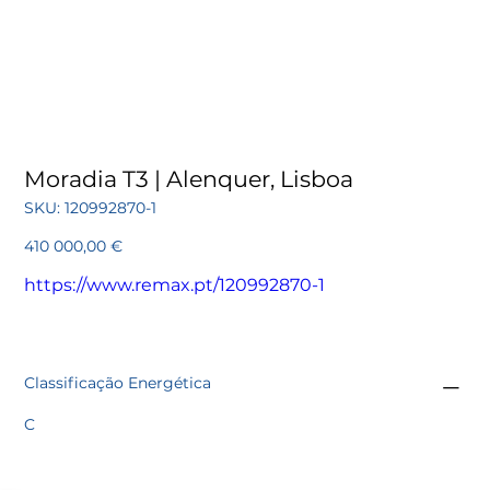
Moradia T3 | Alenquer, Lisboa
SKU
SKU:
120992870-1
120992870-
1
Preço
410 000,00 €
https://www.remax.pt/120992870-1
Classificação Energética
C