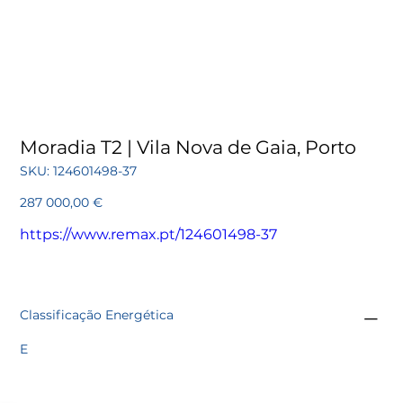
Moradia T2 | Vila Nova de Gaia, Porto
SKU
SKU:
124601498-37
124601498-
37
Preço
287 000,00 €
https://www.remax.pt/124601498-37
Classificação Energética
E