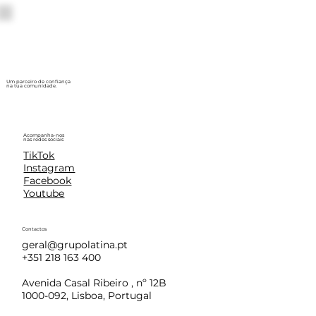
Um parceiro de confiança
na tua comunidade.
Acompanha-nos
nas redes sociais
TikTok
Instagram
Facebook
Youtube
Contactos
geral@grupolatina.pt
+351 218 163 400
Avenida Casal Ribeiro , nº 12B
1000-092, Lisboa, Portugal